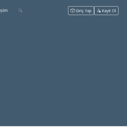
Giriş Yap
Kayıt Ol
tişim