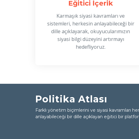
Eğitici İçerik
Karmaşık siyasi kavramları ve
sistemleri, herkesin anlayabileceği bir
dille açıklayarak, okuyucularımızın
siyasi bilgi düzeyini artırmayı
hedefliyoruz.
Politika Atlası
Farklı yönetim biçimlerini ve siyasi kavramları he
anlayabileceği bir dille açıklayan eğitici bir platfo