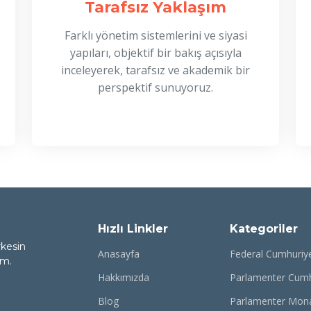
Tarafsız Yaklaşım
Farklı yönetim sistemlerini ve siyasi
yapıları, objektif bir bakış açısıyla
inceleyerek, tarafsız ve akademik bir
perspektif sunuyoruz.
Hızlı Linkler
Kategoriler
rkesin
Anasayfa
Federal Cumhuriy
rm.
Hakkımızda
Parlamenter Cumh
Blog
Parlamenter Mona