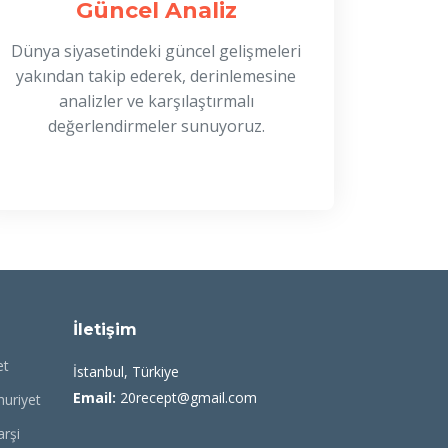
Güncel Analiz
Dünya siyasetindeki güncel gelişmeleri
yakından takip ederek, derinlemesine
analizler ve karşılaştırmalı
değerlendirmeler sunuyoruz.
İletişim
et
İstanbul, Türkiye
Email:
20recept@gmail.com
uriyet
rşi