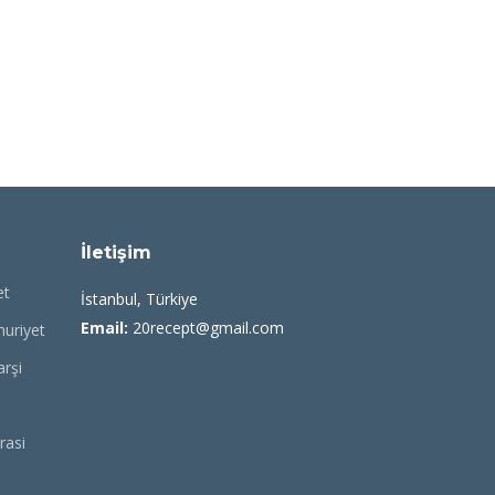
İletişim
et
İstanbul, Türkiye
Email:
20recept@gmail.com
uriyet
rşi
asi