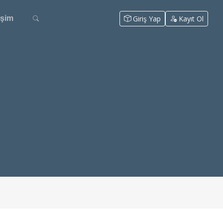
Giriş Yap
Kayıt Ol
tişim