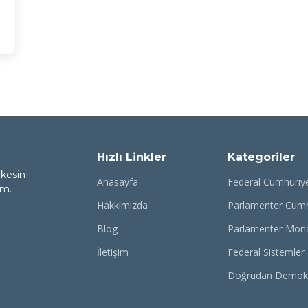
Hızlı Linkler
Kategoriler
rkesin
Anasayfa
Federal Cumhuriy
rm.
Hakkımızda
Parlamenter Cumh
Blog
Parlamenter Mona
İletişim
Federal Sistemler
Doğrudan Demokr